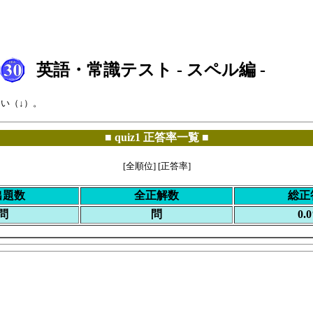
英語・常識テスト - スペル編 -
い（↓）。
■ quiz1 正答率一覧 ■
[
全順位
] [
正答率
]
出題数
全正解数
総正
問
問
0.