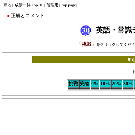
[
戻る
] [
成績一覧(Top10)
] [
管理用
] [
top page
]
正解とコメント
■
英語・常識テ
「挑戦」
をクリックしてくださ
■ 
[
挑戦
完答
0%
10%
20%
30%