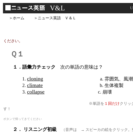
V&L
＞ホーム
＞ニュース英語 Ｖ＆Ｌ
ください。
Ｑ１
１．語彙力チェック
次の単語の意味は？
cloning
1.
a. 雰囲気、風潮
climate
2.
b. 生体複製
collapse
3.
c. 崩壊
※単語を
１回だけ
クリッ
す！
ボタンで帰ってきてください
２． リスニング初級
（音声は → スピーカの絵をクリック