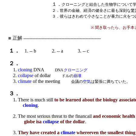
１．
クローニングと結合した生物学について
２．世界の金融、経済の健全さに最も深刻な驚
３．彼らはきわめて小さなことが暴力に火をつ
※ 聞き取ったら、お手
■ 正解
---------------------------------------------------
１．
1. -- b 2. -- a 3. -- c
２．
1.
cloning
DNA
DNA
クローニング
2.
collapse
of dollar
ドルの
崩壊
3.
climate
of the meeting
会議の
空気
は緊張に満ちていた。
３．
1. There is much still
to be learned about the biology
associat
cloning
.
2. The most serious threat to the financail
and economic health 
globe isa
collapse
of the dollar
.
3.
They have created a
climate
whereeven
the smallest thing