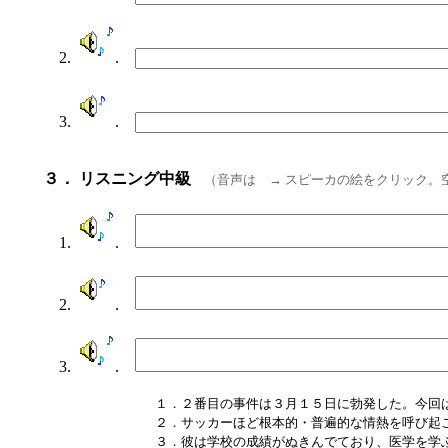
2.
.
3.
.
３． リスニング中級
（音声は → スピーカの絵をクリック。
1.
.
2.
.
3.
.
１．２番目の事件は３月１５日に勃発した。今回
２．サッカーほど根本的・普遍的な情熱を呼び起
３．彼は学校の成績がぬきんでており、医学を学