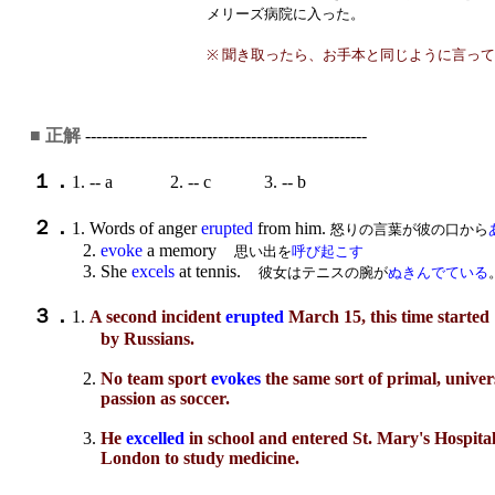
メリーズ病院に入った。
※ 聞き取ったら、お手本と同じように言っ
■ 正解
---------------------------------------------------
１．
1. -- a 2. -- c 3. -- b
２．
1. Words of anger
erupted
from him.
怒りの言葉が彼の口から
2.
evoke
a memory
思い出を
呼び起こす
3. She
excels
at tennis.
彼女はテニスの腕が
ぬきんでている
３．
1.
A second incident
erupted
March 15, this time started
by Russians.
2.
No team sport
evokes
the same sort of primal, univer
passion as soccer.
3.
He
excelled
in school and entered St. Mary's Hospital
London to study medicine.