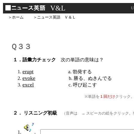
V&L
＞ホーム
＞ニュース英語 Ｖ＆Ｌ
Ｑ３３
１．語彙力チェック
次の単語の意味は？
erupt
1.
a. 勃発する
evoke
2.
b. 勝る、ぬきんでる
excel
3.
c. 呼び起こす
※単語を
１回だけ
クリック
２． リスニング初級
（音声は → スピーカの絵をクリック
1.
.